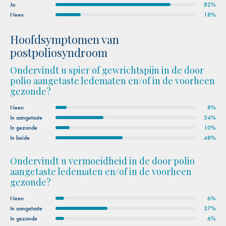
Ja
82%
Neen
18%
Hoofdsymptomen van
postpoliosyndroom
Ondervindt u spier of gewrichtspijn in de door
polio aangetaste ledematen en/of in de voorheen
gezonde?
Neen
8%
In aangetaste
34%
In gezonde
10%
In beide
48%
Ondervindt u vermoeidheid in de door polio
aangetaste ledematen en/of in de voorheen
gezonde?
Neen
6%
In aangetaste
37%
In gezonde
6%