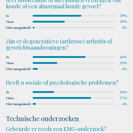
Is er intolerantie of niet kunnen verdragen van
koude of een abnormaal koude gevoel?
Ja
59%
Neen
39%
Niet meegedeeld
2%
Zijn er degeneratieve (arthrose) arthritis of
gewrichtsaandoeningen?
Ja
64%
Neen
30%
Niet meegedeeld
6%
Heeft u sociale of psychologische problemen?
Ja
26%
Neen
71%
Niet meegedeeld
4%
Technische onderzoeken
Gebeurde er reeds een EMG-onderzoek?