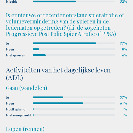
In beide
52%
Is er nieuwe of recenter ontstane spieratrofie of
volumevermindering van de spieren in de
ledematen opgetreden? (d.i. de zogeheten
Progressieve Post Polio Spier Atrofie of PPSA)
Ja
77%
Neen
8%
Niet geweten
16%
Activiteiten van het dagelijkse leven
(ADL)
Gaan (wandelen)
Ja
37%
Neen
61%
Nooit gekund
1%
Niet meegedeeld
1%
Lopen (rennen)