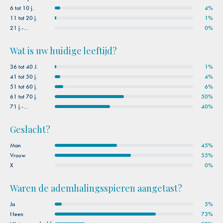
6 tot 10 j.
4%
11 tot 20 j.
1%
21 j.-...
0%
Wat is uw huidige leeftijd?
36 tot 40 J.
1%
41 tot 50 j.
4%
51 tot 60 j.
6%
61 tot 70 j.
50%
71 j.-...
40%
Geslacht?
Man
45%
Vrouw
55%
X
0%
Waren de ademhalingsspieren aangetast?
Ja
5%
Neen
73%