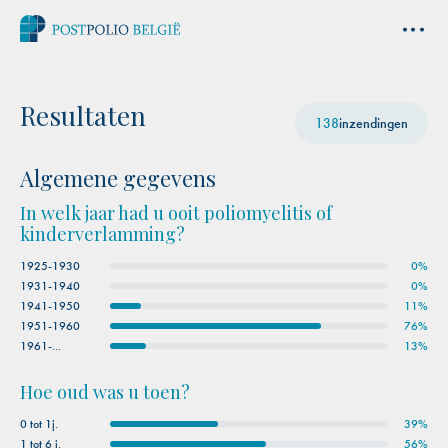
Resultaten
138
inzendingen
Algemene gegevens
In welk jaar had u ooit poliomyelitis of
kinderverlamming?
1925-1930
0%
1931-1940
0%
1941-1950
11%
1951-1960
76%
1961-...
13%
Hoe oud was u toen?
0 tot 1j.
39%
1 tot 6 j.
56%