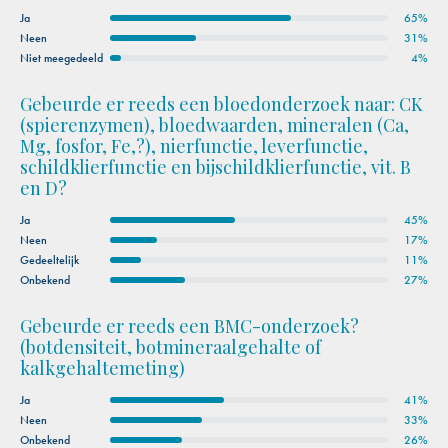
Ja
65%
Neen
31%
Niet meegedeeld
4%
Gebeurde er reeds een bloedonderzoek naar: CK
(spierenzymen), bloedwaarden, mineralen (Ca,
Mg, fosfor, Fe,?), nierfunctie, leverfunctie,
schildklierfunctie en bijschildklierfunctie, vit. B
en D?
Ja
45%
Neen
17%
Gedeeltelijk
11%
Onbekend
27%
Gebeurde er reeds een BMC-onderzoek?
(botdensiteit, botmineraalgehalte of
kalkgehaltemeting)
Ja
41%
Neen
33%
Onbekend
26%