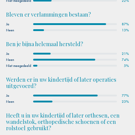
Niet meegedeeld
22%
Bleven er verlammingen bestaan?
Ja
87%
Neen
13%
Ben je bijna helemaal hersteld?
Ja
21%
Neen
74%
Niet meegedeeld
5%
Werden er in uw kindertijd of later operaties
uitgevoerd?
Ja
77%
Neen
23%
Heeft u in uw kindertijd of later orthesen, een
wandelstok, orthopedische schoenen of een
rolstoel gebruikt?